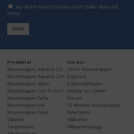
V
Jag vill inte ha mitt batteri utbytt (gäller Alpha och
i
Prime)
l
l
Skicka
d
u
h
a
d
i
Produkter
Om oss
t
Mousetrapper Advance 2.0
Varför Mousetrapper?
t
Mousetrapper Advance 2.0+
Ergonomi
b
Mousetrapper Alpha
Ergonomibloggen
a
t
Mousetrapper Core Protect
Arbetar du i zonen?
t
Mousetrapper Delta
Om oss
e
Mousetrapper Lite
Så tillverkas Mousetrapper
r
Mousetrapper Prime
Nyhetsbrev
i
Tillbehör
Hållbarhet
u
t
Tangentbord
Hållbarhetsblogg
b