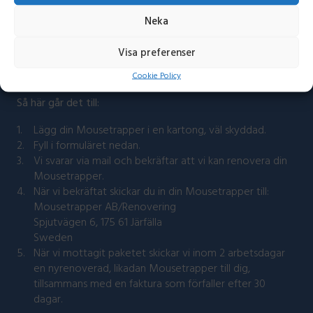
Neka
Visa preferenser
Cookie Policy
Så här går det till:
Lägg din Mousetrapper i en kartong, väl skyddad.
Fyll i formuläret nedan.
Vi svarar via mail och bekräftar att vi kan renovera din
Mousetrapper.
När vi bekräftat skickar du in din Mousetrapper till:
Mousetrapper AB/Renovering
Spjutvägen 6, 175 61 Järfälla
Sweden
När vi mottagit paketet skickar vi inom 2 arbetsdagar
en nyrenoverad, likadan Mousetrapper till dig,
tillsammans med en faktura som förfaller efter 30
dagar.