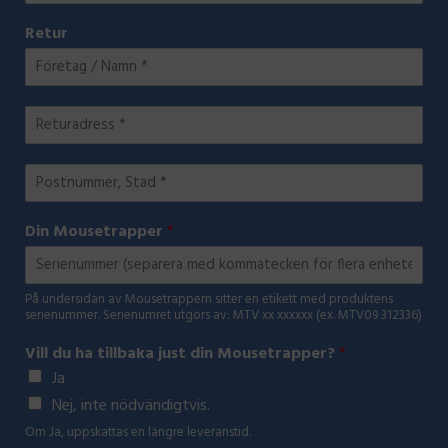
s
u
d
Retur
t
s
r
n
e
e
u
t
s
m
r
s
m
R
a
*
e
e
p
r
t
p
P
*
u
e
o
r
r
s
a
Din Mousetrapper
*
t
d
n
r
u
e
m
s
På undersidan av Mousetrappern sitter en etikett med produktens
m
s
serienummer. Serienumret utgörs av: MTV xx xxxxxx (ex. MTV09 312336)
e
*
r
Vill du ha tillbaka just din Mousetrapper?
*
*
Ja
Nej, inte nödvändigtvis.
Om Ja, uppskattas en längre leveranstid.