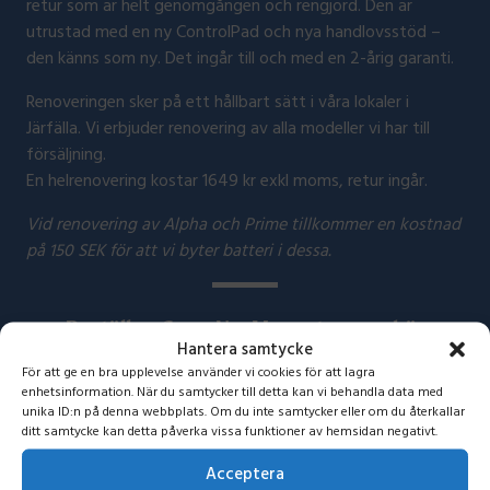
retur som är helt genomgången och rengjord. Den är
utrustad med en ny ControlPad och nya handlovsstöd –
den känns som ny. Det ingår till och med en 2-årig garanti.
Renoveringen sker på ett hållbart sätt i våra lokaler i
Järfälla. Vi erbjuder renovering av alla modeller vi har till
försäljning.
En helrenovering kostar 1649 kr exkl moms, retur ingår.
Vid renovering av Alpha och Prime tillkommer en kostnad
på 150 SEK för att vi byter batteri i dessa.
Beställ en Som-Ny-Mousetrapper här
Hantera samtycke
För att ge en bra upplevelse använder vi cookies för att lagra
enhetsinformation. När du samtycker till detta kan vi behandla data med
unika ID:n på denna webbplats. Om du inte samtycker eller om du återkallar
ditt samtycke kan detta påverka vissa funktioner av hemsidan negativt.
Acceptera