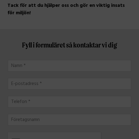
Tack för att du hjälper oss och gör en viktig insats
för miljön!
Fyll i formuläret så kontaktar vi dig
N
a
m
E
n
-
*
p
T
o
e
s
l
t
F
e
a
ö
f
d
r
o
r
e
n
e