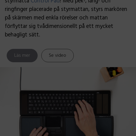
styrmatta
Control Pad
! Med pek-, lång- och
ringfinger placerade på styrmattan, styrs markören
på skärmen med enkla rörelser och mattan
förflyttar sig tvådimensionellt på ett mycket
behagligt sätt.
Läs mer
Se video