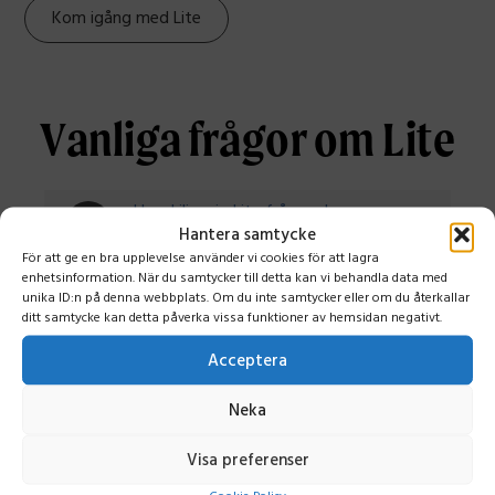
Kom igång med Lite
Vanliga frågor om Lite
Hur skiljer sig Lite från andra
Mousetrapper-produkter?
Hantera samtycke
För att ge en bra upplevelse använder vi cookies för att lagra
enhetsinformation. När du samtycker till detta kan vi behandla data med
Hur bidrar Mousetrapper Lite till en
unika ID:n på denna webbplats. Om du inte samtycker eller om du återkallar
bättre arbetsställning?
ditt samtycke kan detta påverka vissa funktioner av hemsidan negativt.
Är Mousetrapper Lite enkel att
Acceptera
installera?
Neka
Kan jag anpassa knapparna på
Mousetrapper Lite?
Visa preferenser