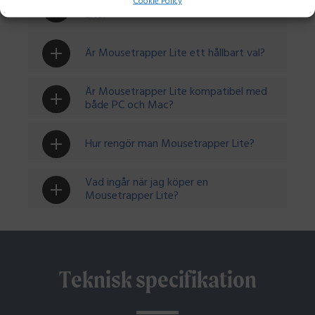
Hur fungerar styrmattefunktionen på
Cookie Policy
Lite?
Är Mousetrapper Lite ett hållbart val?
Är Mousetrapper Lite kompatibel med
både PC och Mac?
Hur rengör man Mousetrapper Lite?
Vad ingår när jag köper en
Mousetrapper Lite?
Teknisk specifikation