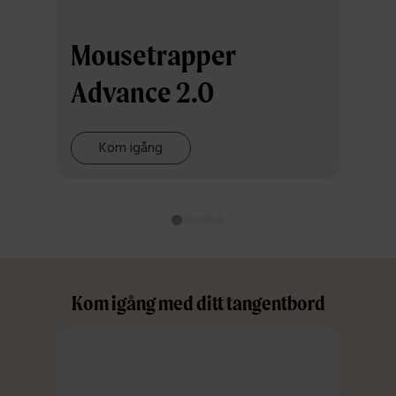
Mousetrapper
Advance 2.0
Mo
Kom igång
Kom igång med ditt tangentbord