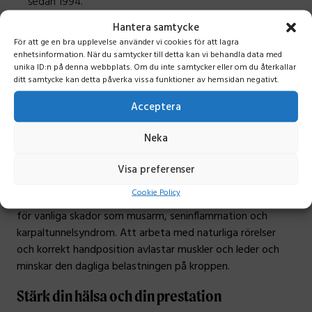
sedan 1994.
Hantera samtycke
Fördelar med att använda en ergonomisk
För att ge en bra upplevelse använder vi cookies för att lagra
mus
enhetsinformation. När du samtycker till detta kan vi behandla data med
unika ID:n på denna webbplats. Om du inte samtycker eller om du återkallar
En ergonomisk mus kan avsevärt förbättra både
ditt samtycke kan detta påverka vissa funktioner av hemsidan negativt.
arbetsmiljö och produktivitet. Genom att minska risken för
Acceptera
belastningsskador bidrar du till ett mer hållbart arbetsliv.
Du orkar mer, får bättre kontroll över muspekaren och
Neka
upplever mindre trötthet under dagens lopp.
Visa preferenser
Förebyggande av musarm och andra skador
Cookie Policy
Genom att använda en ergonomisk mus minimeras risken
för vanliga skador som musarm, seninflammation och
karpaltunnelsyndrom. Att arbeta med naturliga rörelser
och korrekt handposition avlastar muskler och leder och
minskar den dagliga belastningen på kroppen.
Stärk din hälsa och din prestation