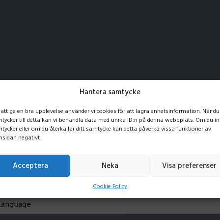
Hantera samtycke
 att ge en bra upplevelse använder vi cookies för att lagra enhetsinformation. När du
et started with Del
tycker till detta kan vi behandla data med unika ID:n på denna webbplats. Om du in
tycker eller om du återkallar ditt samtycke kan detta påverka vissa funktioner av
sidan negativt.
Select language
Acceptera
Neka
Visa preferenser
Cookie Policy
Language