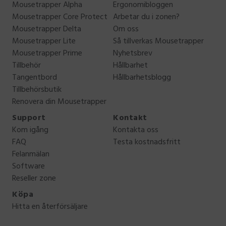
Mousetrapper Alpha
Ergonomibloggen
Mousetrapper Core Protect
Arbetar du i zonen?
Mousetrapper Delta
Om oss
Mousetrapper Lite
Så tillverkas Mousetrapper
Mousetrapper Prime
Nyhetsbrev
Tillbehör
Hållbarhet
Tangentbord
Hållbarhetsblogg
Tillbehörsbutik
Renovera din Mousetrapper
Support
Kontakt
Kom igång
Kontakta oss
FAQ
Testa kostnadsfritt
Felanmälan
Software
Reseller zone
Köpa
Hitta en återförsäljare