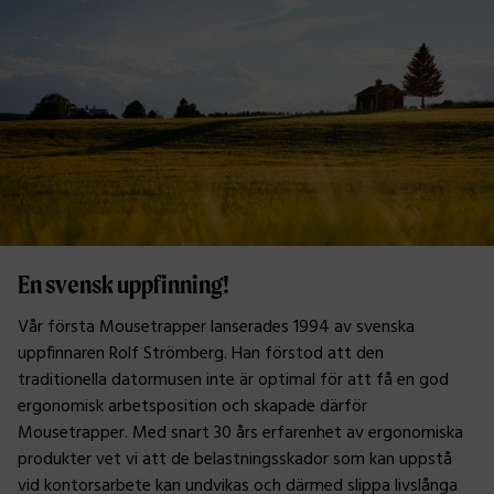
a
p
p
e
r
v
i
l
l
d
u
t
e
En svensk uppfinning!
s
t
Vår första Mousetrapper lanserades 1994 av svenska
a
uppfinnaren Rolf Strömberg. Han förstod att den
?
traditionella datormusen inte är optimal för att få en god
*
ergonomisk arbetsposition och skapade därför
Mousetrapper. Med snart 30 års erfarenhet av ergonomiska
produkter vet vi att de belastningsskador som kan uppstå
vid kontorsarbete kan undvikas och därmed slippa livslånga