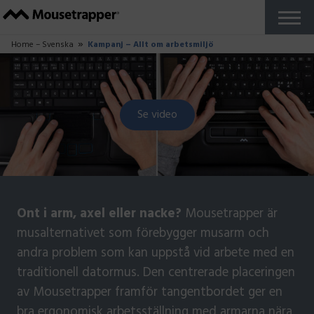
Produkter
+
Våra Mousetrappers
Tangentbord
Tillbehör
Varför Mousetrapper?
Köp
Ergonomi
+
Ergonomibloggen
Jobba hemma
Rapporter och studier
Arbetar du i Zonen?
Om oss
+
Så tillverkas Mousetrapper
Hållbarhet
+
Hållbarhetsblogg
Renovera din Mousetrapper
Återtag av Mousetrapper
Support
+
Kom igång guider
FAQ
Anpassa din produkt
Felanmälan
Reseller Zone
Kontakta oss
Svenska
+
Franska
Danska
Norska
Finska
Tyska
Nederländska
Engelska UK
Engelska US
Testa kostnadsfritt
Close
Home – Svenska
Kampanj – Allt om arbetsmiljö
Se video
Ont i arm, axel eller nacke?
Mousetrapper är
musalternativet som förebygger musarm och
andra problem som kan uppstå vid arbete med en
traditionell datormus. Den centrerade placeringen
av Mousetrapper framför tangentbordet ger en
bra ergonomisk arbetsställning med armarna nära