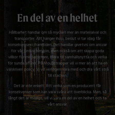
En del av en helhet
Hållbarhet handlar om så mycket mer än materialval och
transporter. Allt hänger ihop, beslut vi tar idag får
konsekvenser i framtiden. Det handlar givetvis om ansvar
för vår jord och miljön, men också om att skapa goda
villkor för medarbetare, bidra till samhällsnytta och verka
för sunda affärer. På Mousetrapper vill vi mer än att ha en
välskriven policy. Vi vill verkligen vara med och dra vårt strå
till stacken.
Det är inte enkelt. Att verka som en producent får
konsekvenser som kan vara svåra att överblicka. Men, så
långt det är möjligt, vill vi vara en del av en helhet och ta
vårt ansvar.