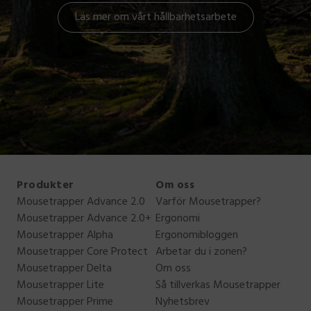
Läs mer om vårt hållbarhetsarbete
Produkter
Om oss
Mousetrapper Advance 2.0
Varför Mousetrapper?
Mousetrapper Advance 2.0+
Ergonomi
Mousetrapper Alpha
Ergonomibloggen
Mousetrapper Core Protect
Arbetar du i zonen?
Mousetrapper Delta
Om oss
Mousetrapper Lite
Så tillverkas Mousetrapper
Mousetrapper Prime
Nyhetsbrev