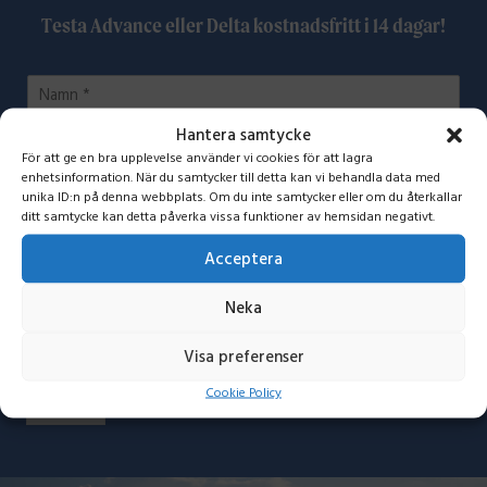
Testa Advance eller Delta kostnadsfritt i 14 dagar!
N
a
m
Hantera samtycke
E
n
För att ge en bra upplevelse använder vi cookies för att lagra
-
*
enhetsinformation. När du samtycker till detta kan vi behandla data med
p
unika ID:n på denna webbplats. Om du inte samtycker eller om du återkallar
V
o
ditt samtycke kan detta påverka vissa funktioner av hemsidan negativt.
Vilken Mousetrapper vill du testa? *
i
s
l
t
Acceptera
k
a
e
d
Neka
n
r
M
e
Visa preferenser
o
s
u
s
Cookie Policy
Skicka
s
*
e
t
r