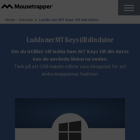
Produkter
+
Våra Mousetrappers
Tangentbord
Tillbehör
Varför Mousetrapper?
Köp
Ergonomi
+
Ergonomibloggen
Jobba hemma
Rapporter och studier
Arbetar du i Zonen?
Om oss
+
Så tillverkas Mousetrapper
Hållbarhet
+
Hållbarhetsblogg
Renovera din Mousetrapper
Återtag av Mousetrapper
Support
+
Kom igång guider
FAQ
Anpassa din produkt
Felanmälan
Reseller Zone
Kontakta oss
Svenska
+
Franska
Danska
Norska
Finska
Tyska
Nederländska
Engelska UK
Engelska US
Testa kostnadsfritt
Close
Home – Svenska
Ladda ner MT Keys till din dator
Ladda ner MT Keys till din dator
Om du istället vill ladda hem MT Keys till din dator
kan du använda länkarna nedan.
Tänk på att USB-kabeln måste vara inkopplad för att
ändra knapparnas funktion.