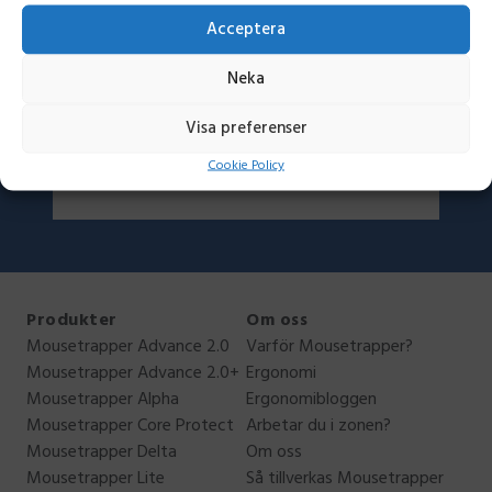
För Mac OS operativsystem. Kompatibel
Acceptera
med äldre Mousetrapper produkter.
Neka
Visa preferenser
Ladda ner
Cookie Policy
Produkter
Om oss
Mousetrapper Advance 2.0
Varför Mousetrapper?
Mousetrapper Advance 2.0+
Ergonomi
Mousetrapper Alpha
Ergonomibloggen
Mousetrapper Core Protect
Arbetar du i zonen?
Mousetrapper Delta
Om oss
Mousetrapper Lite
Så tillverkas Mousetrapper