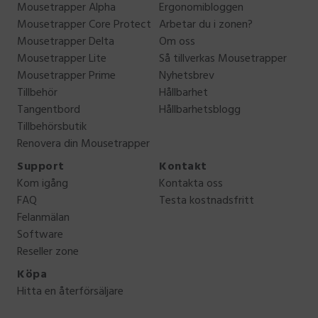
Mousetrapper Alpha
Ergonomibloggen
Mousetrapper Core Protect
Arbetar du i zonen?
Mousetrapper Delta
Om oss
Mousetrapper Lite
Så tillverkas Mousetrapper
Mousetrapper Prime
Nyhetsbrev
Tillbehör
Hållbarhet
Tangentbord
Hållbarhetsblogg
Tillbehörsbutik
Renovera din Mousetrapper
Support
Kontakt
Kom igång
Kontakta oss
FAQ
Testa kostnadsfritt
Felanmälan
Software
Reseller zone
Köpa
Hitta en återförsäljare