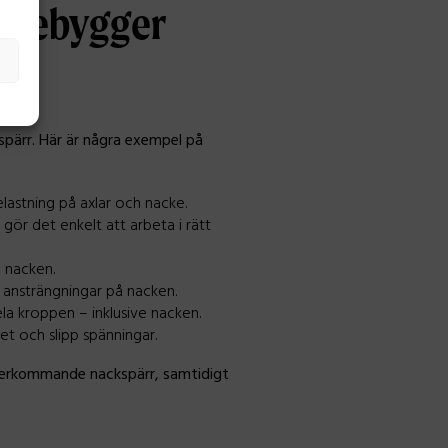
förebygger
spärr. Här är några exempel på
astning på axlar och nacke.
gör det enkelt att arbeta i rätt
å nacken.
 ansträngningar på nacken.
la kroppen – inklusive nacken.
et och slipp spänningar.
återkommande nackspärr, samtidigt