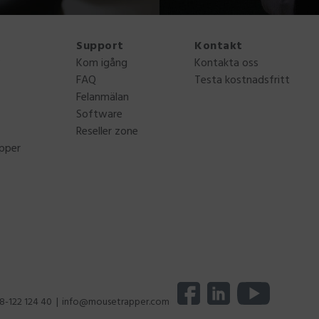
Support
Kontakt
?
Kom igång
Kontakta oss
FAQ
Testa kostnadsfritt
Felanmälan
Software
Reseller zone
apper
)8-122 124 40
info@mousetrapper.com