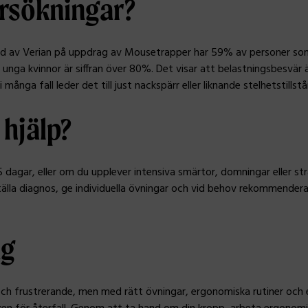
rsökningar?
rd av Verian på uppdrag av Mousetrapper har 59% av personer som
nd unga kvinnor är siffran över 80%. Det visar att belastningsbesvä
ånga fall leder det till just nackspärr eller liknande stelhetstillstå
 hjälp?
 dagar, eller om du upplever intensiva smärtor, domningar eller str
 ställa diagnos, ge individuella övningar och vid behov rekommend
ng
h frustrerande, men med rätt övningar, ergonomiska rutiner och e