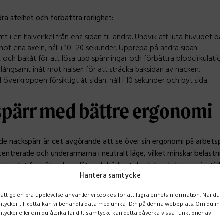
ndra stelhet och förbättra rörlighet:
 i en halvcirkel från ena sidan till andra. Undvik att luta huvudet b
mot ena axeln, håll i 10–20 sekunder. Upprepa på andra sidan.
t och bakåt för att lösa upp spänningar och förbättra blodcirkulati
 långsamt inåt mot halsen för att sträcka baksidan av nacken.
id överkroppen försiktigt åt sidan, håll i 10 sekunder och byt sida.
pärr med bättre ergonomi
e nackspärr är det avgörande att se över sin ergonomi på arbetsp
ntrerade och underarmarna i neutralt läge, vilket minskar belastn
 huvudet framåt och nedåt, och både stol och bord ska vara inställ
Hantera samtycke
 90°. Det är också klokt att ta mikropauser varje timme för att st
j- och sänkbart skrivbord. Genom att skapa en arbetsmiljö där kro
 att ge en bra upplevelse använder vi cookies för att lagra enhetsinformation. När du
ållbar vardag utan smärta och stelhet i nacken.
tycker till detta kan vi behandla data med unika ID:n på denna webbplats. Om du in
tycker eller om du återkallar ditt samtycke kan detta påverka vissa funktioner av