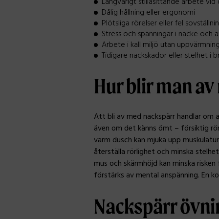
Långvarigt stillasittande arbete vid
Dålig hållning eller ergonomi
Plötsliga rörelser eller fel sovställni
Stress och spänningar i nacke och a
Arbete i kall miljö utan uppvärmnin
Tidigare nackskador eller stelhet i 
Hur blir man a
Att bli av med nackspärr handlar om at
även om det känns ömt – försiktig rör
varm dusch kan mjuka upp muskulaturen 
återställa rörlighet och minska stelhe
mus och skärmhöjd kan minska risken f
förstärks av mental anspänning. En k
Nackspärr övni