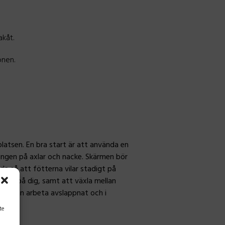
akåt.
onen.
latsen. En bra start är att använda en
ingen på axlar och nacke. Skärmen bör
da så att fötterna vilar stadigt på
räcka på dig, samt att växla mellan
ppen kan arbeta avslappnat och i
te