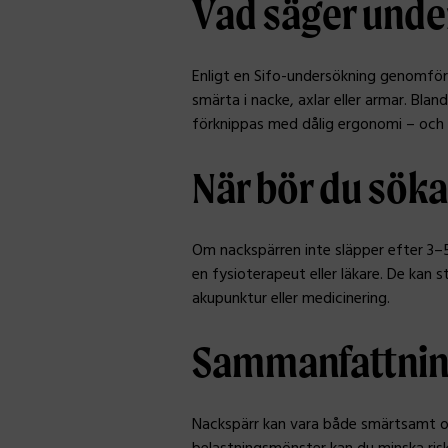
Vad säger unde
Enligt en Sifo-undersökning genomfö
smärta i nacke, axlar eller armar. Bla
förknippas med dålig ergonomi – och i m
När bör du söka
Om nackspärren inte släpper efter 3–5
en fysioterapeut eller läkare. De kan
akupunktur eller medicinering.
Sammanfattni
Nackspärr kan vara både smärtsamt oc