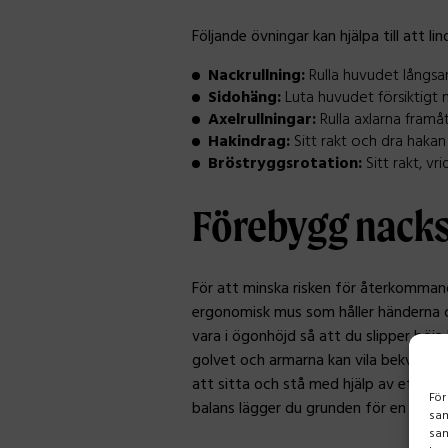
Följande övningar kan hjälpa till att li
Nackrullning:
Rulla huvudet långsamt
Sidohäng:
Luta huvudet försiktigt 
Axelrullningar:
Rulla axlarna framå
Hakindrag:
Sitt rakt och dra hakan
Bröstryggsrotation:
Sitt rakt, vr
Förebygg nacks
För att minska risken för återkommand
ergonomisk mus som håller händerna ce
vara i ögonhöjd så att du slipper böja
golvet och armarna kan vila bekvämt i
att sitta och stå med hjälp av ett hö
För
balans lägger du grunden för en mer h
sam
sam