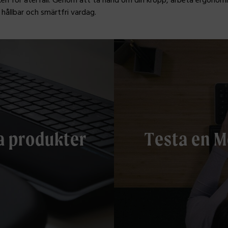
en för återfall. Genom att ta hand om din kropp, arbeta ergonomi
hållbar och smärtfri vardag.
a produkter
Testa en M