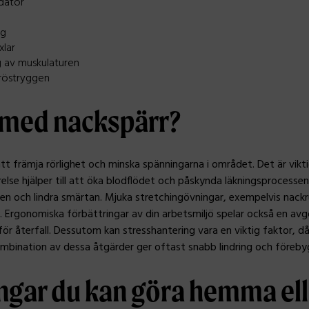
 dator
ng
xlar
g av muskulaturen
bröstryggen
v med nackspärr?
t främja rörlighet och minska spänningarna i området. Det är viktigt
else hjälper till att öka blodflödet och påskynda läkningsprocessen
och lindra smärtan. Mjuka stretchingövningar, exempelvis nackrullni
t. Ergonomiska förbättringar av din arbetsmiljö spelar också en avgö
ör återfall. Dessutom kan stresshantering vara en viktig faktor, då
ombination av dessa åtgärder ger oftast snabb lindring och föreb
ngar du kan göra hemma ell