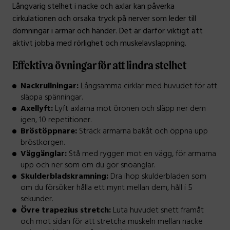
Långvarig stelhet i nacke och axlar kan påverka
cirkulationen och orsaka tryck på nerver som leder till
domningar i armar och händer. Det är därför viktigt att
aktivt jobba med rörlighet och muskelavslappning.
Effektiva övningar för att lindra stelhet
Nackrullningar:
Långsamma cirklar med huvudet för att
släppa spänningar.
Axellyft:
Lyft axlarna mot öronen och släpp ner dem
igen, 10 repetitioner.
Bröstöppnare:
Sträck armarna bakåt och öppna upp
bröstkorgen.
Väggänglar:
Stå med ryggen mot en vägg, för armarna
upp och ner som om du gör snöänglar.
Skulderbladskramning:
Dra ihop skulderbladen som
om du försöker hålla ett mynt mellan dem, håll i 5
sekunder.
Övre trapezius stretch:
Luta huvudet snett framåt
och mot sidan för att stretcha muskeln mellan nacke