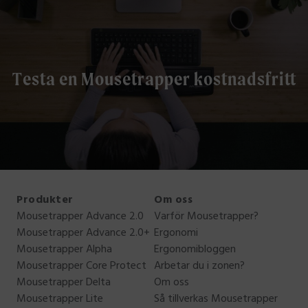
Testa en Mousetrapper kostnadsfritt
Produkter
Om oss
Mousetrapper Advance 2.0
Varför Mousetrapper?
Mousetrapper Advance 2.0+
Ergonomi
Mousetrapper Alpha
Ergonomibloggen
Mousetrapper Core Protect
Arbetar du i zonen?
Mousetrapper Delta
Om oss
Mousetrapper Lite
Så tillverkas Mousetrapper