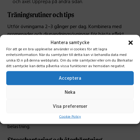
och axel. Upprepa på andra sidan.
Träningsrutiner och tips
Utför övningarna 2–3 gånger per dag. Kombinera med
promenader och djupandningsövningar för bästa effekt.
Det är också bra att stretcha korta muskler i bröstet för
Hantera samtycke
att förbättra hållningen ytterligare. Och använd gärna
För att ge en bra upplevelse använder vi cookies för att lagra
enhetsinformation. När du samtycker till detta kan vi behandla data med
timer för att påminna dig om att ta mikropauser under
unika ID:n på denna webbplats. Om du inte samtycker eller om du återkallar
arbetsdagen.
ditt samtycke kan detta påverka vissa funktioner av hemsidan negativt.
Förebygg med rätt arbetsmiljö
Acceptera
Använd en justerbar stol, höj- och sänkbart skrivbord och
Neka
en ergonomisk mus. Placera skärmen i ögonhöjd och byt
position ofta under dagen. Mikropauser och rörelse varje
Visa preferenser
timme hjälper till att förhindra stelhet och smärta. Att
Cookie Policy
variera mellan att sitta och stå kan också minska statisk
belastning.
Stresshantering och återhämtning