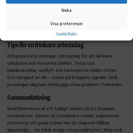
eller försvagad, vilket kan leda till långvariga
Neka
smärtproblem, minskad rörlighet och i vissa fall behov av
kirurgiskt ingrepp. En professionell kan även hjälpa dig att
Visa preferenser
identifiera riskfaktorer i din arbetsmiljö för att undvika
återfall.
Cookie Policy
Tips för en friskare arbetsdag
Integrera korta övningar i din vardag för att aktivera
cirkulation och motverka stelhet. Testa t.ex.
handledscirklar, axellyft och nackstretch mellan möten.
Och viktigast av allt – lyssna på kroppens signaler. Små
justeringar idag kan förebygga stora problem i framtiden.
Sammanfattning
Seninflammation är ett tydligt tecken på att kroppen
överbelastas. Genom att kombinera rörelse, ergonomisk
utrustning och goda rutiner kan du skapa en hållbar
arbetsmiljö – för både kropp och produktivitet. Med små