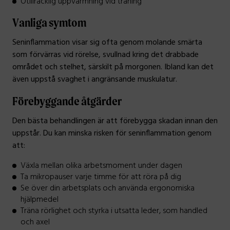
Otillräcklig uppvärmning vid träning
Vanliga symtom
Seninflammation visar sig ofta genom molande smärta
som förvärras vid rörelse, svullnad kring det drabbade
området och stelhet, särskilt på morgonen. Ibland kan det
även uppstå svaghet i angränsande muskulatur.
Förebyggande åtgärder
Den bästa behandlingen är att förebygga skadan innan den
uppstår. Du kan minska risken för seninflammation genom
att:
Växla mellan olika arbetsmoment under dagen
Ta mikropauser varje timme för att röra på dig
Se över din arbetsplats och använda ergonomiska
hjälpmedel
Träna rörlighet och styrka i utsatta leder, som handled
och axel