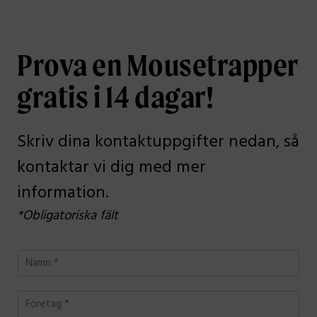
Prova en Mousetrapper
gratis i 14 dagar!
Skriv dina kontaktuppgifter nedan, så
kontaktar vi dig med mer
information.
*Obligatoriska fält
N
a
m
F
n
ö
*