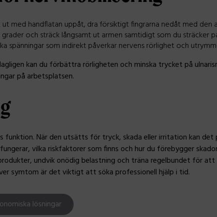
 ut med handflatan uppåt, dra försiktigt fingrarna nedåt med den a
 grader och sträck långsamt ut armen samtidigt som du sträcker på
ka spänningar som indirekt påverkar nervens rörlighet och utrymm
gligen kan du förbättra rörligheten och minska trycket på ulnarisne
ngar på arbetsplatsen.
ng
s funktion. När den utsätts för tryck, skada eller irritation kan det
ungerar, vilka riskfaktorer som finns och hur du förebygger skado
odukter, undvik onödig belastning och träna regelbundet för att b
er symtom är det viktigt att söka professionell hjälp i tid.
gonomiska lösningar