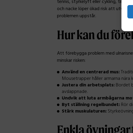
tennis, styrkelyft eller cykling, tillhör
och nacke löper ökad risk att utveck
problemen uppstår.
Hur kan du för
Att förebygga problem med ulnarisnerv
minskar risken:
Använd en centrerad mus:
Tradit
Mousetrapper håller armarna nära k
Justera din arbetsplats:
Bordet bö
avslappnade.
Undvik att luta armbågarna mot
Byt ställning regelbundet:
Rör di
Stärk muskulaturen:
Styrkeövninga
Enkla övningar 