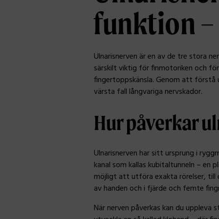
funktion –
Ulnarisnerven är en av de tre stora ne
särskilt viktig för finmotoriken och fö
fingertoppskänsla. Genom att förstå u
värsta fall långvariga nervskador.
Hur påverkar u
Ulnarisnerven har sitt ursprung i ry
kanal som kallas kubitaltunneln – en p
möjligt att utföra exakta rörelser, til
av handen och i fjärde och femte fing
När nerven påverkas kan du uppleva st