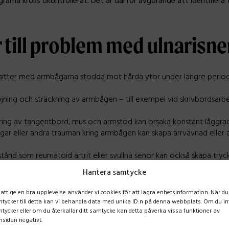
ngrarna kröks okontrollerat. Det är därför avgörande att identifier
 till problem med ulnarisn
tter med armbågarna stödda mot hårda ytor under längre period
ing och sträckning av armbågen – till exempel vid skrivbordsarbet
ring av tangentbord, mus och armstöd kan orsaka konstant låggrad
ingar eller andra trauman kring armbågen kan skapa ärrvävnad elle
lstånd som reumatoid artrit eller svullna senor kan också skapa tryc
Hantera samtycke
 livsstilsfaktorer
 att ge en bra upplevelse använder vi cookies för att lagra enhetsinformation. När du
tycker till detta kan vi behandla data med unika ID:n på denna webbplats. Om du in
tycker eller om du återkallar ditt samtycke kan detta påverka vissa funktioner av
amför datorn, hantverkare som arbetar med repetitiva rörelser, 
sidan negativt.