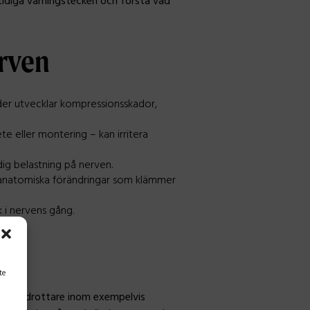
a tidiga varningstecken och förstå vad
erven
er utvecklar kompressionsskador,
e eller montering – kan irritera
ig belastning på nerven.
r anatomiska förändringar som klämmer
k i nervens gång.
te
samt idrottare inom exempelvis