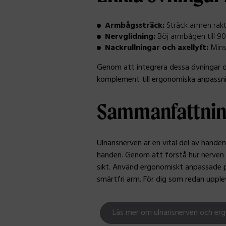
Armbågssträck:
Sträck armen rakt
Nervglidning:
Böj armbågen till 90
Nackrullningar och axellyft:
Mins
Genom att integrera dessa övningar da
komplement till ergonomiska anpassni
Sammanfattni
Ulnarisnerven är en vital del av handen
handen. Genom att förstå hur nerven f
sikt. Använd ergonomiskt anpassade pr
smärtfri arm. För dig som redan upplev
Läs mer om ulnarisnerven och er