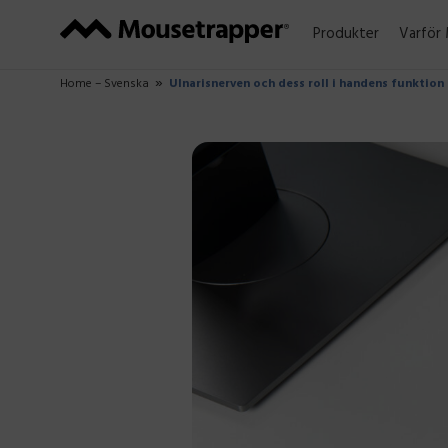
Produkter
Varför
Home – Svenska
Ulnarisnerven och dess roll i handens funktion