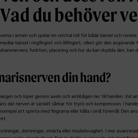
 Vad du behöver ve
rverna i armen och spelar en central roll för både känsel och rörels
rmedlar känsel i ringfingret och lillfingret, vilket gör den avgörand
lnarisnervens funktion, placering och hur du kan skydda den, kan 
lnarisnerven din hand?
ggmärgen och löper genom axeln och armbågen ner till handen. Vid
lats där nerven är särskilt sårbar för tryck och kompression. I han
l exempel att spreta med fingrarna eller hålla i små föremål. Den ans
ret.
ickningar, domningar, smärta eller muskelsvaghet. I mer avancerade 