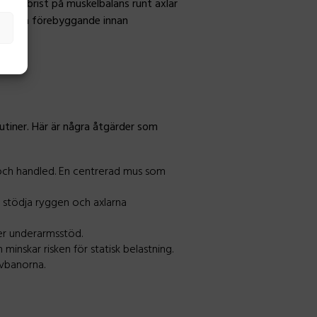
ng eller brist på muskelbalans runt axlar
u agera förebyggande innan
utiner. Här är några åtgärder som
 och handled. En centrerad mus som
ka stödja ryggen och axlarna
r underarmsstöd.
minskar risken för statisk belastning.
rvbanorna.