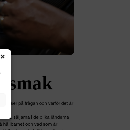
e
ersmak
ur vi ser på frågan och varför det är
ällda, säljarna i de olika länderna
 på hållbarhet och vad som är