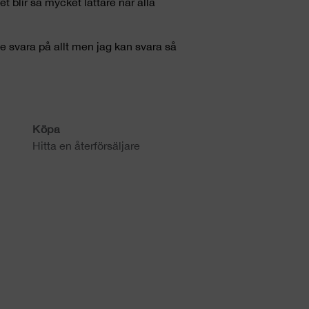
et blir så mycket lättare när alla
te svara på allt men jag kan svara så
Köpa
Hitta en återförsäljare