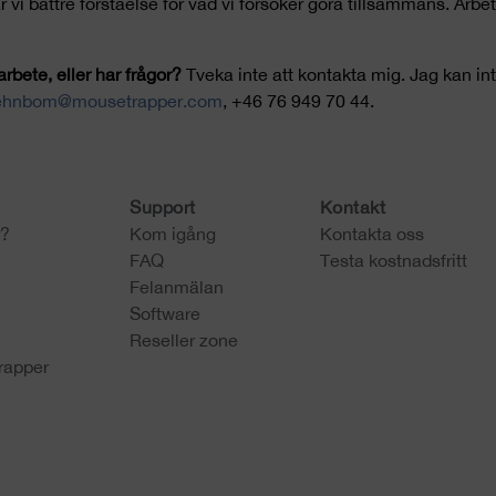
r vi bättre förståelse för vad vi försöker göra tillsammans. Arbet
rbete, eller har frågor?
Tveka inte att kontakta mig. Jag kan in
.ehnbom@mousetrapper.com
, +46 76 949 70 44.
Support
Kontakt
r?
Kom igång
Kontakta oss
FAQ
Testa kostnadsfritt
Felanmälan
Software
Reseller zone
rapper