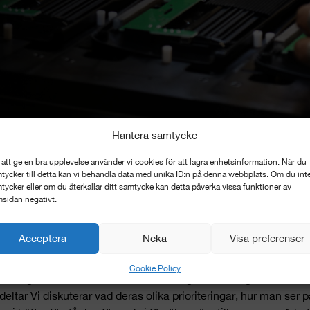
Hantera samtycke
 att ge en bra upplevelse använder vi cookies för att lagra enhetsinformation. När du
tycker till detta kan vi behandla data med unika ID:n på denna webbplats. Om du int
ngar som ger m
tycker eller om du återkallar ditt samtycke kan detta påverka vissa funktioner av
sidan negativt.
Acceptera
Neka
Visa preferenser
 en ”crash course” i vårt hållbarhetsarbete för att komma in i h
Cookie Policy
dning i hållbarhet som har blivit väldigt väl mottagen. Alla anst
 deltar Vi diskuterar vad deras olika prioriteringar, hur man ser