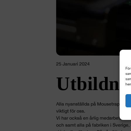
25 Januari 2024
För
sam
Utbildni
sam
hem
Alla nyanställda på Mousetrapper får
viktigt för oss.
Vi har också en årlig medarbetarutbil
och samt alla på fabriken i Sverige,