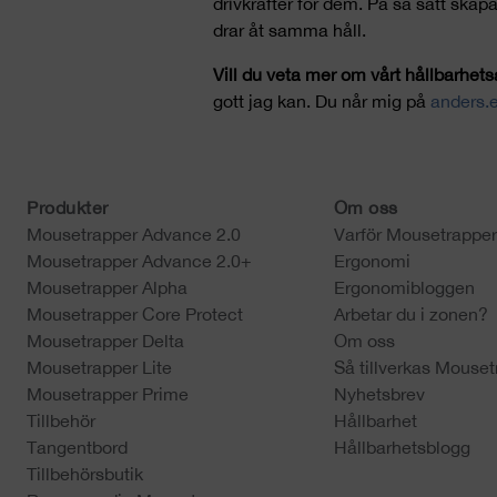
drivkrafter för dem. På så sätt skapa
drar åt samma håll.
Vill du veta mer om vårt hållbarhetsa
gott jag kan. Du når mig på
anders
Produkter
Om oss
Mousetrapper Advance 2.0
Varför Mousetrappe
Mousetrapper Advance 2.0+
Ergonomi
Mousetrapper Alpha
Ergonomibloggen
Mousetrapper Core Protect
Arbetar du i zonen?
Mousetrapper Delta
Om oss
Mousetrapper Lite
Så tillverkas Mouset
Mousetrapper Prime
Nyhetsbrev
Tillbehör
Hållbarhet
Tangentbord
Hållbarhetsblogg
Tillbehörsbutik