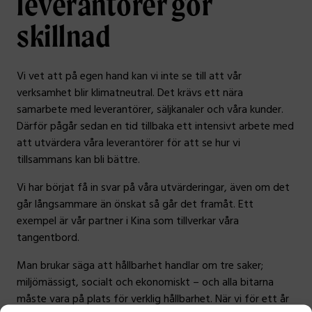
leverantörer gör
skillnad
Vi vet att på egen hand kan vi inte se till att vår
verksamhet blir klimatneutral. Det krävs ett nära
samarbete med leverantörer, säljkanaler och våra kunder.
Därför pågår sedan en tid tillbaka ett intensivt arbete med
att utvärdera våra leverantörer för att se hur vi
tillsammans kan bli bättre.
Vi har börjat få in svar på våra utvärderingar, även om det
går långsammare än önskat så går det framåt. Ett
exempel är vår partner i Kina som tillverkar våra
tangentbord.
Man brukar säga att hållbarhet handlar om tre saker;
miljömässigt, socialt och ekonomiskt – och alla bitarna
måste vara på plats för verklig hållbarhet. När vi för ett år