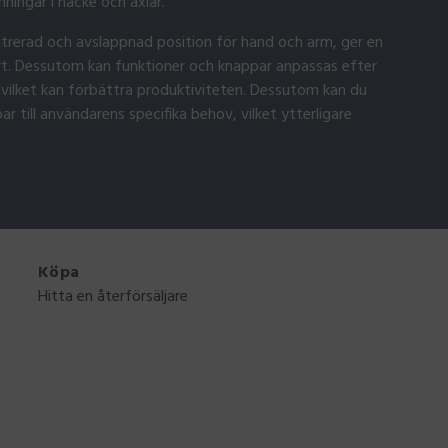
ingar i nacke och axlar.
rerad och avslappnad position för hand och arm, ger en
. Dessutom kan funktioner och knappar anpassas efter
 vilket kan förbättra produktiviteten. Dessutom kan du
 till användarens specifika behov, vilket ytterligare
Köpa
Hitta en återförsäljare