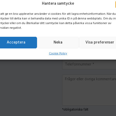
Erbjudandet gäller utvalda mod
Hantera samtycke
 att ge en bra upplevelse använder vi cookies för att lagra enhetsinformation. När du
N
tycker till detta kan vi behandla data med unika ID:n på denna webbplats. Om du in
agar.
a
tycker eller om du återkallar ditt samtycke kan detta påverka vissa funktioner av
m
övs.
sidan negativt.
E
n
-
*
p
Acceptera
Neka
Visa preferenser
ni bara tillbaka den utan
F
o
ö
s
Cookie Policy
r
t
T
e
a
e
t
d
l
a
r
F
e
g
e
r
f
*
s
å
o
s
g
n
*
o
n
r
u
e
m
*obligatoriska fält
l
m