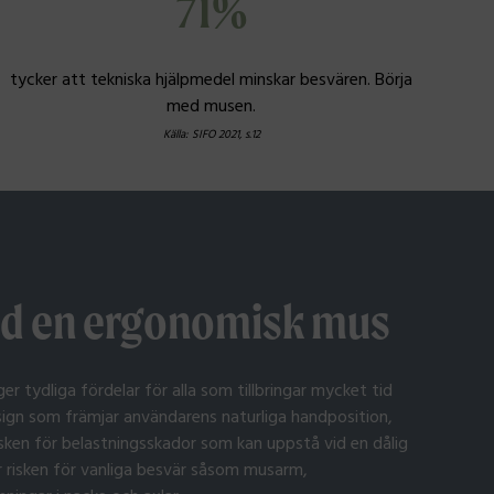
71%
tycker att tekniska hjälpmedel minskar besvären. Börja
med musen.
Källa: SIFO 2021, s.12
ed en ergonomisk mus
r tydliga fördelar för alla som tillbringar mycket tid
ign som främjar användarens naturliga handposition,
sken för belastningsskador som kan uppstå vid en dålig
r risken för vanliga besvär såsom musarm,