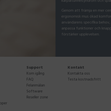
karpaltunnelsyndrom och spänn
Genom att främja en mer cent
ergonomisk mus ökad komfort
användarens specifika behov,
anpassa funktioner och knappar
förstärker upplevelsen.
Support
Kontakt
?
Kom igång
Kontakta oss
FAQ
Testa kostnadsfritt
Felanmälan
Software
Reseller zone
apper