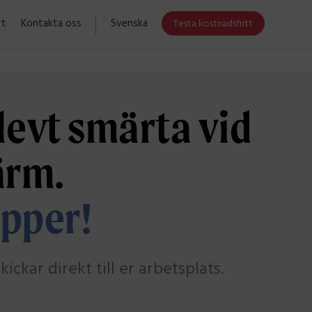
rt
Kontakta oss
Svenska
Testa kostnadsfritt
evt smärta vid
ärm.
apper!
ckar direkt till er arbetsplats.