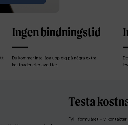
Ingen bindningstid
I
att
Du kommer inte låsa upp dig på några extra
De
kostnader eller avgifter.
le
Testa kostna
Fyll i formuläret – vi kontakta
för att stämma av antal och