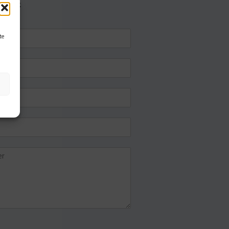
eller.
te