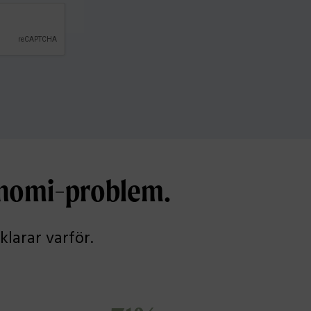
onomi-problem.
larar varför.