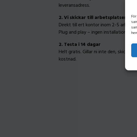
leveransadress.
För
2. Vi skickar till arbetsplatsen
sam
Direkt till ert kontor inom 2-5 arbetsd
sam
Plug and play – ingen installation beh
hem
2. Testa i 14 dagar
Helt gratis. Gillar ni inte den, skickar 
kostnad.