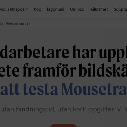
 Mousetrapper?
Köp
Ergonomi
Om oss
Hållbarhet
Suppo
nder Mousetrapper
darbetare har uppl
ete framför bildsk
att testa Mousetr
utan bindningstid, utan kortuppgifter. Vi ski