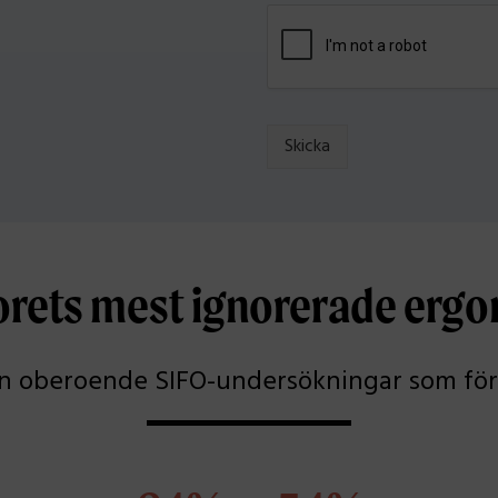
l
e
e
r
r
*
ö
v
r
i
Skicka
g
a
k
o
m
m
orets mest ignorerade erg
e
n
t
a
ån oberoende SIFO-undersökningar som förk
r
e
r