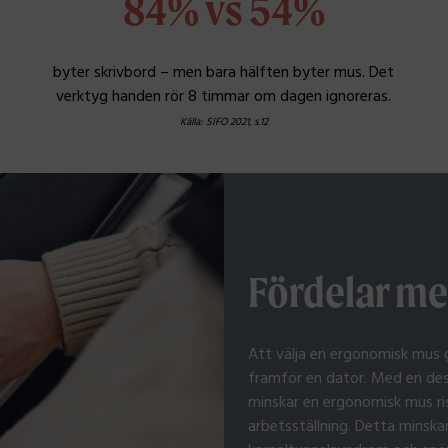
84% vs 54%
byter skrivbord – men bara hälften byter mus. Det
verktyg handen rör 8 timmar om dagen ignoreras.
Källa: SIFO 2021, s.12
Fördelar m
Att välja en ergonomisk mus ge
framför en dator. Med en des
minskar en ergonomisk mus ri
arbetsställning. Detta minska