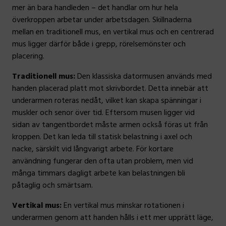
mer än bara handleden – det handlar om hur hela
överkroppen arbetar under arbetsdagen. Skillnaderna
mellan en traditionell mus, en vertikal mus och en centrerad
mus ligger därför både i grepp, rörelsemönster och
placering.
Traditionell mus:
Den klassiska datormusen används med
handen placerad platt mot skrivbordet. Detta innebär att
underarmen roteras nedåt, vilket kan skapa spänningar i
muskler och senor över tid. Eftersom musen ligger vid
sidan av tangentbordet måste armen också föras ut från
kroppen. Det kan leda till statisk belastning i axel och
nacke, särskilt vid långvarigt arbete. För kortare
användning fungerar den ofta utan problem, men vid
många timmars dagligt arbete kan belastningen bli
påtaglig och smärtsam.
Vertikal mus:
En vertikal mus minskar rotationen i
underarmen genom att handen hålls i ett mer upprätt läge,