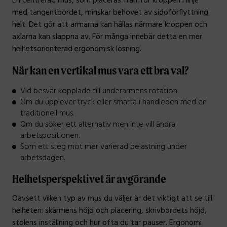
En centrerad mus, som placeras framför kroppen i linje
med tangentbordet, minskar behovet av sidoförflyttning
helt. Det gör att armarna kan hållas närmare kroppen och
axlarna kan slappna av. För många innebär detta en mer
helhetsorienterad ergonomisk lösning.
När kan en vertikal mus vara ett bra val?
Vid besvär kopplade till underarmens rotation.
Om du upplever tryck eller smärta i handleden med en
traditionell mus.
Om du söker ett alternativ men inte vill ändra
arbetspositionen.
Som ett steg mot mer varierad belastning under
arbetsdagen.
Helhetsperspektivet är avgörande
Oavsett vilken typ av mus du väljer är det viktigt att se till
helheten: skärmens höjd och placering, skrivbordets höjd,
stolens inställning och hur ofta du tar pauser. Ergonomi